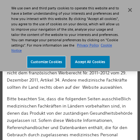
MENU
We use own and third party cookies to operate this website and to
Haftungsausschluss
have a better understanding of your interests and preferences and
how you interact with this website. By clicking "Accept all cookies",
you agree to the use of cookies on your device, which will allow us
to improve your navigation of the site, analyse your usage and
tailor the content of the website to your interests and preferences.
You can manage your personal preferences by clicking on "Cookie
settings". For more information see the
Privacy Policy
Cookie
Notice
Für medizinische Fachkräfte in EUROPA ausgenommen in
Frankreich. Die folgenden Seiten sind für alle internationalen
Customize Cookies
Accept All Cookies
medizinischen Fachkräfte bestimmt, entsprechen jedoch
nicht dem französischen Werberecht Nr. 2011–2012 vom 29.
Dezember 2011, Artikel 34. Andere medizinische Fachkräfte
sollten ihr Land rechts oben auf der Website auswählen.
Bitte beachten Sie, dass die folgenden Seiten ausschließlich
medizinischen Fachkräften in Ländern vorbehalten sind, in
denen das Produkt von der zuständigen Gesundheitsbehörde
zugelassen ist. Sofern diese Website Informationen,
Referenzhandbücher und Datenbanken enthält, die für den
Was ist die Lasertherapie?
Gebrauch durch zugelassenes medizinisches Personal