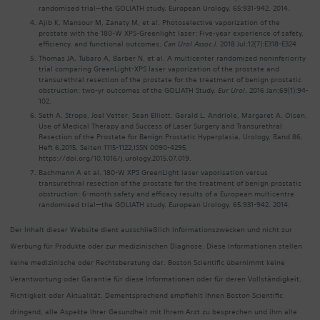
randomised trial—the GOLIATH study. European Urology. 65:931-942. 2014.
Ajib K, Mansour M, Zanaty M, et al. Photoselective vaporization of the
prostate with the 180-W XPS-Greenlight laser: Five-year experience of safety,
efficiency, and functional outcomes.
Can Urol Assoc J
. 2018 Jul;12(7):E318-E324
Thomas JA, Tubaro A, Barber N, et al. A multicenter randomized noninferiority
trial comparing GreenLight-XPS laser vaporization of the prostate and
transurethral resection of the prostate for the treatment of benign prostatic
obstruction: two-yr outcomes of the GOLIATH Study.
Eur Urol
. 2016 Jan;69(1):94-
102.
Seth A. Strope, Joel Vetter, Sean Elliott, Gerald L. Andriole, Margaret A. Olsen,
Use of Medical Therapy and Success of Laser Surgery and Transurethral
Resection of the Prostate for Benign Prostatic Hyperplasia, Urology, Band 86,
Heft 6,2015, Seiten 1115-1122,ISSN 0090-4295,
https://doi.org/10.1016/j.urology.2015.07.019.
Bachmann A et al. 180-W XPS GreenLight laser vaporisation versus
transurethral resection of the prostate for the treatment of benign prostatic
obstruction: 6-month safety and efficacy results of a European multicentre
randomised trial—the GOLIATH study. European Urology. 65:931-942. 2014.
Der Inhalt dieser Website dient ausschließlich Informationszwecken und nicht zur
Werbung für Produkte oder zur medizinischen Diagnose. Diese Informationen stellen
keine medizinische oder Rechtsberatung dar. Boston Scientific übernimmt keine
Verantwortung oder Garantie für diese Informationen oder für deren Vollständigkeit,
Richtigkeit oder Aktualität. Dementsprechend empfiehlt Ihnen Boston Scientific
dringend, alle Aspekte Ihrer Gesundheit mit Ihrem Arzt zu besprechen und ihm alle