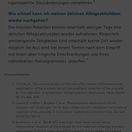
6
irgendwelche Dosisänderungen vornehmen.
Wie schnell kann ich meinen üblichen Alltagsaktivitäten
wieder nachgehen?
Die meisten Patienten können innerhalb weniger Tage ihre
üblichen Alltagsaktivitäten wieder aufnehmen. Körperlich
anstrengende Tätigkeiten sind innerhalb kurzer Zeit wieder
möglich. Ihr Arzt wird bei einem Termin nach dem Eingriff
mit Ihnen über mögliche Einschränkungen und Ihren
7
individuellen Heilungsprozess sprechen.
Literaturhinweise
Thomas JA. The continuing story of the cost-effectiveness of photoselective
vaporization of the prostate versus transuretheral resection of the prostate
for the treatment of symptomatic benign prostatic obstruction. Value Health
18: 376-386, 2015.
Lukacs B, Loeffler J, Bruyère F, et al. Photoselective vaporization of the
prostate with GreenLight 120-W laser compared with monopolar transurethral
resection of the prostate: A multicenter randomized controlled trial.
Eur Urol
.
2012;61(6):1165-73.
Bachmann A et al. 180-W XPS GreenLight laser vaporisation versus
transurethral resection of the prostate for the treatment of benign prostatic
obstruction: 6-month safety and efficacy results of a European multicentre